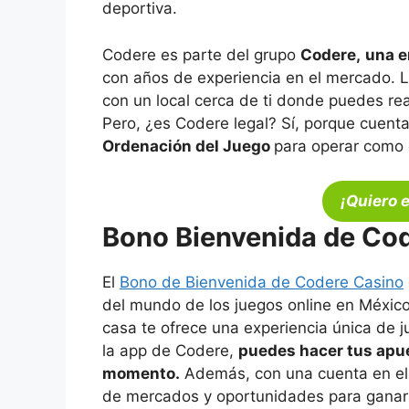
deportiva.
Codere es parte del grupo
Codere,
una e
con años de experiencia en el mercado. 
con un local cerca de ti donde puedes rea
Pero, ¿es Codere legal? Sí, porque cuent
Ordenación del Juego
para operar como 
¡Quiero 
Bono Bienvenida de Co
El
Bono de Bienvenida de Codere Casino
del mundo de los juegos online en México.
casa te ofrece una experiencia única de j
la app de Codere,
puedes hacer tus apue
momento.
Además, con una cuenta en el 
de mercados y oportunidades para ganar 