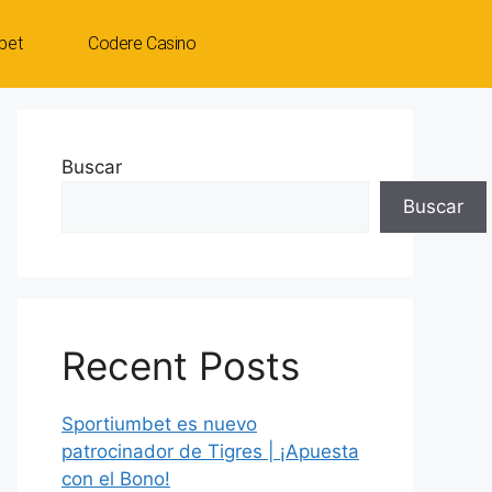
bet
Codere Casino
Buscar
Buscar
Recent Posts
Sportiumbet es nuevo
patrocinador de Tigres | ¡Apuesta
con el Bono!