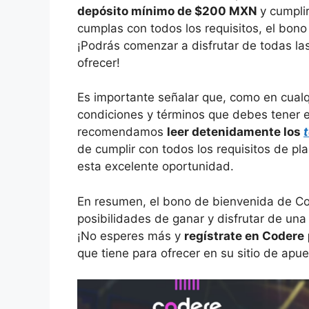
depósito mínimo de $200 MXN
y cumpli
cumplas con todos los requisitos, el bon
¡Podrás comenzar a disfrutar de todas la
ofrecer!
Es importante señalar que, como en cualq
condiciones y términos que debes tener en
recomendamos
leer detenidamente los
de cumplir con todos los requisitos de pl
esta excelente oportunidad.
En resumen, el bono de bienvenida de Co
posibilidades de ganar y disfrutar de una
¡No esperes más y
regístrate en Codere
que tiene para ofrecer en su sitio de apu