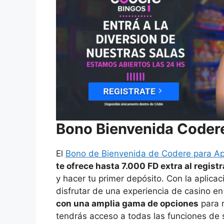
Bono Bienvenida Coder
El
Bono de Bienvenida de Codere para A
te ofrece hasta 7.000 FD extra al regist
y hacer tu primer depósito. Con la aplic
disfrutar de una experiencia de casino e
con una amplia gama de opciones
para r
tendrás acceso a todas las funciones de su