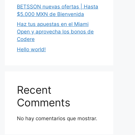
BETSSON nuevas ofertas | Hasta
$5.000 MXN de Bienvenida
Haz tus apuestas en el Miami
Open y aprovecha los bonos de
Codere
Hello world!
Recent
Comments
No hay comentarios que mostrar.