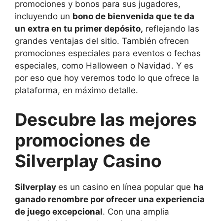
promociones y bonos para sus jugadores,
incluyendo un
bono de bienvenida que te da
un extra en tu primer depósito,
reflejando las
grandes ventajas del sitio. También ofrecen
promociones especiales para eventos o fechas
especiales, como Halloween o Navidad. Y es
por eso que hoy veremos todo lo que ofrece la
plataforma, en máximo detalle.
Descubre las mejores
promociones de
Silverplay Casino
Silverplay
es un casino en línea popular que
ha
ganado renombre por ofrecer una experiencia
de juego excepcional
. Con una amplia