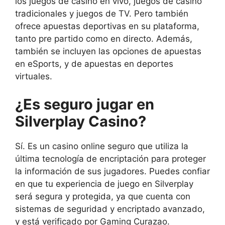
los juegos de casino en vivo, juegos de casino
tradicionales y juegos de TV. Pero también
ofrece apuestas deportivas en su plataforma,
tanto pre partido como en directo. Además,
también se incluyen las opciones de apuestas
en eSports, y de apuestas en deportes
virtuales.
¿Es seguro jugar en
Silverplay Casino?
Sí. Es un casino online seguro que utiliza la
última tecnología de encriptación para proteger
la información de sus jugadores. Puedes confiar
en que tu experiencia de juego en Silverplay
será segura y protegida, ya que cuenta con
sistemas de seguridad y encriptado avanzado,
y está verificado por Gaming Curazao.