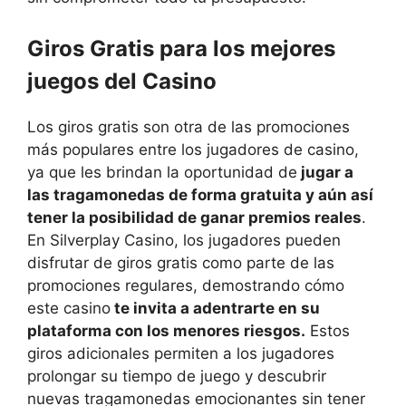
Giros Gratis para los mejores
juegos del Casino
Los giros gratis son otra de las promociones
más populares entre los jugadores de casino,
ya que les brindan la oportunidad de
jugar a
las tragamonedas de forma gratuita y aún así
tener la posibilidad de ganar premios reales
.
En Silverplay Casino, los jugadores pueden
disfrutar de giros gratis como parte de las
promociones regulares, demostrando cómo
este casino
te invita a adentrarte en su
plataforma con los menores riesgos.
Estos
giros adicionales permiten a los jugadores
prolongar su tiempo de juego y descubrir
nuevas tragamonedas emocionantes sin tener