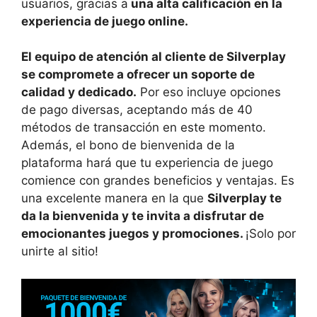
usuarios, gracias a
una alta calificación en la
experiencia de juego online.
El equipo de atención al cliente de Silverplay
se compromete a ofrecer un soporte de
calidad y dedicado.
Por eso incluye opciones
de pago diversas, aceptando más de 40
métodos de transacción en este momento.
Además, el bono de bienvenida de la
plataforma hará que tu experiencia de juego
comience con grandes beneficios y ventajas. Es
una excelente manera en la que
Silverplay te
da la bienvenida y te invita a disfrutar de
emocionantes juegos y promociones.
¡Solo por
unirte al sitio!