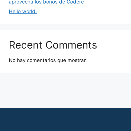
aprovecha los bonos de Codere
Hello world!
Recent Comments
No hay comentarios que mostrar.