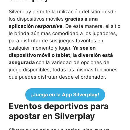
Silverplay permite la utilización del sitio desde
los dispositivos móviles
gracias a una
aplicación
responsive
. De esta manera, el sitio
le brinda aún más comodidad a los jugadores,
para disfrutar de sus juegos favoritos en
cualquier momento y lugar.
Ya sea en
dispositivo móvil o tablet, la diversión está
asegurada
con la variedad de opciones de
juego disponibles, todas las mismas funciones
que puedes disfrutar desde el ordenador.
¡Juega en la App Silverplay!
Eventos deportivos para
apostar en Silverplay