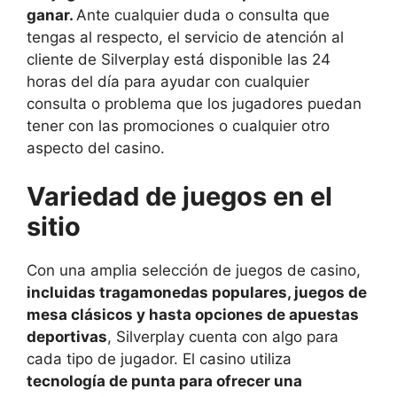
ganar.
Ante cualquier duda o consulta que
tengas al respecto, el servicio de atención al
cliente de Silverplay está disponible las 24
horas del día para ayudar con cualquier
consulta o problema que los jugadores puedan
tener con las promociones o cualquier otro
aspecto del casino.
Variedad de juegos en el
sitio
Con una amplia selección de juegos de casino,
incluidas tragamonedas populares, juegos de
mesa clásicos y hasta opciones de apuestas
deportivas
, Silverplay cuenta con algo para
cada tipo de jugador. El casino utiliza
tecnología de punta para ofrecer una