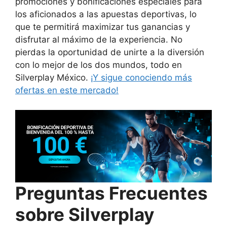
promociones y bonificaciones especiales para
los aficionados a las apuestas deportivas, lo
que te permitirá maximizar tus ganancias y
disfrutar al máximo de la experiencia. No
pierdas la oportunidad de unirte a la diversión
con lo mejor de los dos mundos, todo en
Silverplay México.
¡Y sigue conociendo más
ofertas en este mercado!
Preguntas Frecuentes
sobre Silverplay