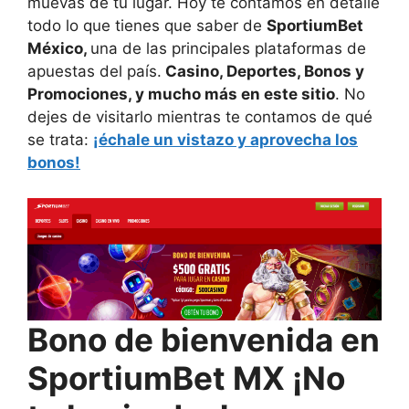
muevas de tu lugar. Hoy te contamos en detalle
todo lo que tienes que saber de
SportiumBet
México,
una de las principales plataformas de
apuestas del país.
Casino, Deportes, Bonos y
Promociones, y mucho más en este sitio
. No
dejes de visitarlo mientras te contamos de qué
se trata:
¡échale un vistazo y aprovecha los
bonos!
Bono de bienvenida en
SportiumBet MX ¡No