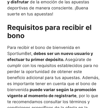
y disfrutar
de la emoción de las apuestas
deportivas de manera consciente. ¡Buena
suerte en tus apuestas!
Requisitos para recibir el
bono
Para recibir el bono de bienvenida en
SportiumBet,
debes ser un nuevo usuario y
efectuar tu primer depósito.
Asegúrate de
cumplir con los requisitos establecidos para no
perder la oportunidad de obtener este
beneficio adicional para tus apuestas. Además,
es importante tener en cuenta que el bono de
bienvenida
puede variar según la promoción
vigente al momento de registrarte
, por lo que
te recomendamos consultar los términos y
condiciones específicos de la oferta en la