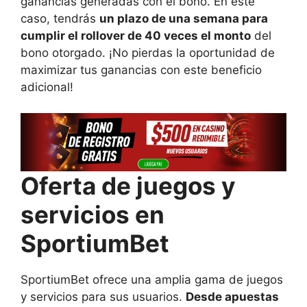
ganancias generadas con el bono. En este
caso, tendrás
un plazo de una semana para
cumplir el rollover de 40 veces el monto
del
bono otorgado. ¡No pierdas la oportunidad de
maximizar tus ganancias con este beneficio
adicional!
Oferta de juegos y
servicios en
SportiumBet
SportiumBet ofrece una amplia gama de juegos
y servicios para sus usuarios.
Desde apuestas