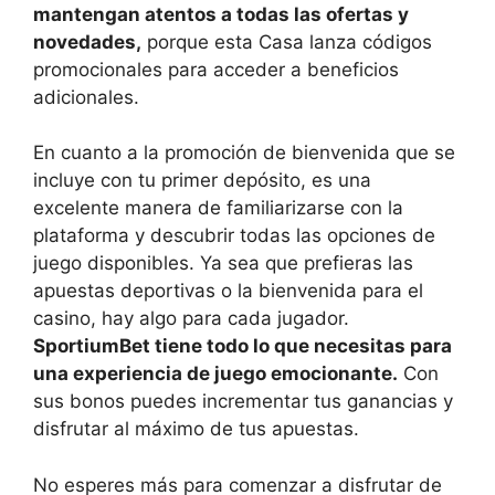
mantengan atentos a todas las ofertas y
novedades,
porque esta Casa lanza códigos
promocionales para acceder a beneficios
adicionales.
En cuanto a la promoción de bienvenida que se
incluye con tu primer depósito, es una
excelente manera de familiarizarse con la
plataforma y descubrir todas las opciones de
juego disponibles. Ya sea que prefieras las
apuestas deportivas o la bienvenida para el
casino, hay algo para cada jugador.
SportiumBet tiene todo lo que necesitas para
una experiencia de juego emocionante.
Con
sus bonos puedes incrementar tus ganancias y
disfrutar al máximo de tus apuestas.
No esperes más para comenzar a disfrutar de