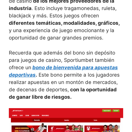
de casino
de los mejores proveedores de la
industria
. Esto incluye tragamonedas, ruleta,
blackjack y más. Estos juegos ofrecen
diferentes temáticas, modalidades, gráficos,
y una experiencia de juego emocionante y la
oportunidad de ganar grandes premios.
Recuerda que además del bono sin depósito
para juegos de casino, Sportiumbet también
ofrece un
bono de bienvenida para apuestas
deportivas
.
Este bono permite a los jugadores
realizar apuestas en un montón de mercados,
de decenas de deportes,
con la oportunidad
de ganar libre de riesgos.