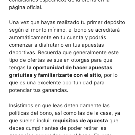
página oficial.
Una vez que hayas realizado tu primer depósito
según el monto mínimo, el bono se acreditará
automáticamente en tu cuenta y podrás
comenzar a disfrutarlo en tus apuestas
deportivas. Recuerda que generalmente este
tipo de ofertas se suelen otorgas para que
tengas
la oportunidad de hacer apuestas
gratuitas y familiarizarte con el sitio
, por lo
que es una excelente oportunidad para
potenciar tus ganancias.
Insistimos en que leas detenidamente las
políticas del bono, así como las de la casa, ya
que suelen incluir
requisitos de apuesta
que
debes cumplir antes de poder retirar las