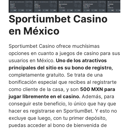
Sportiumbet Casino
en México
Sportiumbet Casino ofrece muchísimas
opciones en cuanto a juegos de casino para sus
usuarios en México.
Uno de los atractivos
principales del sitio es su bono de registro,
completamente gratuito. Se trata de una
bonificación especial que recibes al registrarte
como cliente de la casa, y son
500 MXN para
jugar libremente en el casino.
Además, para
conseguir este beneficio, lo único que hay que
hacer es registrarse en SportiumBet. Y esto no
excluye que luego, con tu primer depósito,
puedas acceder al bono de bienvenida de