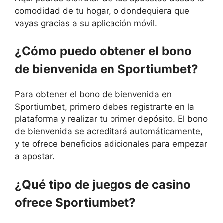
comodidad de tu hogar, o dondequiera que
vayas gracias a su aplicación móvil.
¿Cómo puedo obtener el bono
de bienvenida en Sportiumbet?
Para obtener el bono de bienvenida en
Sportiumbet, primero debes registrarte en la
plataforma y realizar tu primer depósito. El bono
de bienvenida se acreditará automáticamente,
y te ofrece beneficios adicionales para empezar
a apostar.
¿Qué tipo de juegos de casino
ofrece Sportiumbet?