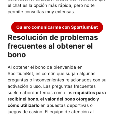
el chat es la opción más rápida, pero no te
permite consultas muy extensas.
Quiero comunicarme con SportiumBet
Resolución de problemas
frecuentes al obtener el
bono
Al obtener el bono de bienvenida en
SportiumBet, es común que surjan algunas
preguntas o inconvenientes relacionados con su
activación o uso. Las preguntas frecuentes
suelen abordar temas como los
requisitos para
recibir el bono, el valor del bono otorgado y
cómo utilizarlo
en apuestas deportivas o
juegos de casino. El equipo de atención al