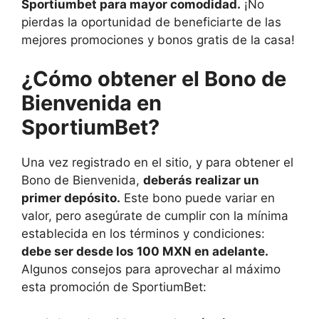
Sportiumbet para mayor comodidad.
¡No
pierdas la oportunidad de beneficiarte de las
mejores promociones y bonos gratis de la casa!
¿Cómo obtener el Bono de
Bienvenida en
SportiumBet?
Una vez registrado en el sitio, y para obtener el
Bono de Bienvenida,
deberás realizar un
primer depósito.
Este bono puede variar en
valor, pero asegúrate de cumplir con la mínima
establecida en los términos y condiciones:
debe ser desde los 100 MXN en adelante.
Algunos consejos para aprovechar al máximo
esta promoción de SportiumBet: