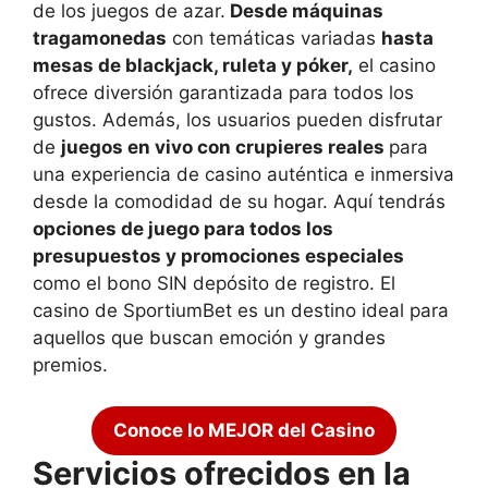
de los juegos de azar.
Desde máquinas
tragamonedas
con temáticas variadas
hasta
mesas de blackjack, ruleta y póker,
el casino
ofrece diversión garantizada para todos los
gustos. Además, los usuarios pueden disfrutar
de
juegos en vivo con crupieres reales
para
una experiencia de casino auténtica e inmersiva
desde la comodidad de su hogar. Aquí tendrás
opciones de juego para todos los
presupuestos y promociones especiales
como el bono SIN depósito de registro. El
casino de SportiumBet es un destino ideal para
aquellos que buscan emoción y grandes
premios.
Conoce lo MEJOR del Casino
Servicios ofrecidos en la