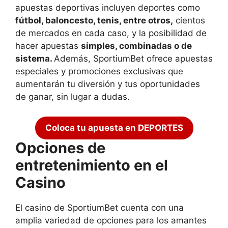
apuestas deportivas incluyen deportes como
fútbol, baloncesto, tenis, entre otros,
cientos
de mercados en cada caso, y la posibilidad de
hacer apuestas
simples, combinadas o de
sistema.
Además, SportiumBet ofrece apuestas
especiales y promociones exclusivas que
aumentarán tu diversión y tus oportunidades
de ganar, sin lugar a dudas.
Coloca tu apuesta en DEPORTES
Opciones de
entretenimiento en el
Casino
El casino de SportiumBet cuenta con una
amplia variedad de opciones para los amantes