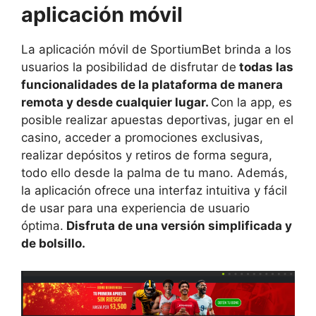
aplicación móvil
La aplicación móvil de SportiumBet brinda a los
usuarios la posibilidad de disfrutar de
todas las
funcionalidades de la plataforma de manera
remota y desde cualquier lugar.
Con la app, es
posible realizar apuestas deportivas, jugar en el
casino, acceder a promociones exclusivas,
realizar depósitos y retiros de forma segura,
todo ello desde la palma de tu mano. Además,
la aplicación ofrece una interfaz intuitiva y fácil
de usar para una experiencia de usuario
óptima.
Disfruta de una versión simplificada y
de bolsillo.