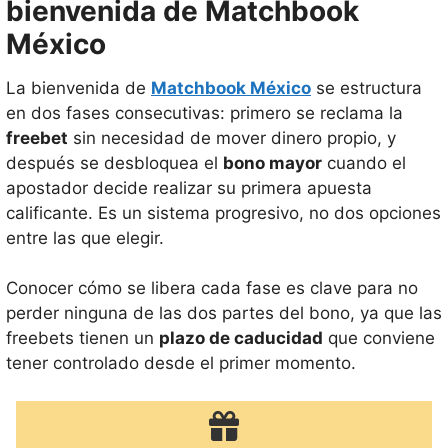
bienvenida de Matchbook
México
La bienvenida de
Matchbook México
se estructura
en dos fases consecutivas: primero se reclama la
freebet
sin necesidad de mover dinero propio, y
después se desbloquea el
bono mayor
cuando el
apostador decide realizar su primera apuesta
calificante. Es un sistema progresivo, no dos opciones
entre las que elegir.
Conocer cómo se libera cada fase es clave para no
perder ninguna de las dos partes del bono, ya que las
freebets tienen un
plazo de caducidad
que conviene
tener controlado desde el primer momento.