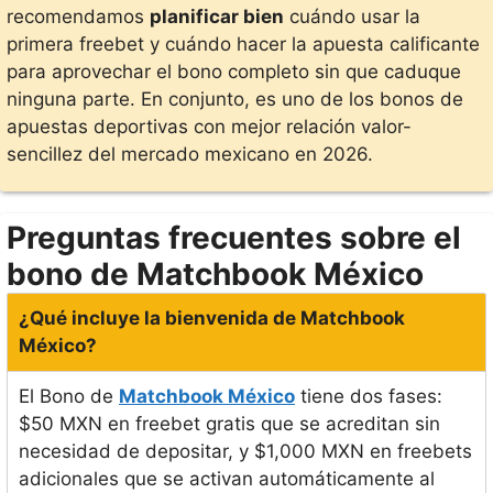
recomendamos
planificar bien
cuándo usar la
primera freebet y cuándo hacer la apuesta calificante
para aprovechar el bono completo sin que caduque
ninguna parte. En conjunto, es uno de los bonos de
apuestas deportivas con mejor relación valor-
sencillez del mercado mexicano en 2026.
Preguntas frecuentes sobre el
bono de Matchbook México
¿Qué incluye la bienvenida de Matchbook
México?
El Bono de
Matchbook México
tiene dos fases:
$50 MXN en freebet gratis que se acreditan sin
necesidad de depositar, y $1,000 MXN en freebets
adicionales que se activan automáticamente al