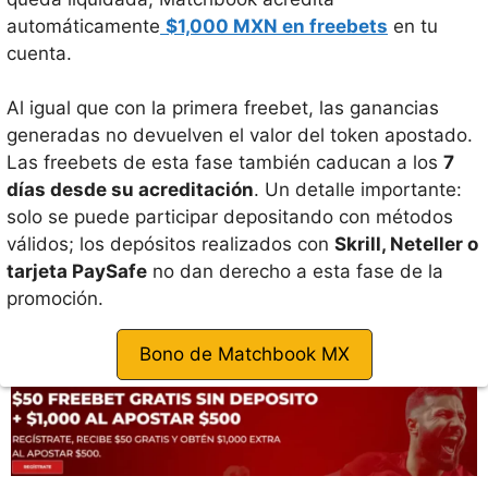
automáticamente
$1,000 MXN en freebets
en tu
cuenta.
Al igual que con la primera freebet, las ganancias
generadas no devuelven el valor del token apostado.
Las freebets de esta fase también caducan a los
7
días desde su acreditación
. Un detalle importante:
solo se puede participar depositando con métodos
válidos; los depósitos realizados con
Skrill, Neteller o
tarjeta PaySafe
no dan derecho a esta fase de la
promoción.
Bono de Matchbook MX