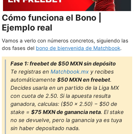
Cómo funciona el Bono |
Ejemplo real
Vamos a verlo con números concretos, siguiendo las
dos fases del
bono de bienvenida de Matchbook
.
Fase 1: freebet de $50 MXN sin depósito
Te registras en
Matchbook.mx
y recibes
automáticamente
$50 MXN en freebet
.
Decides usarla en un partido de la Liga MX
con cuota de 2.50. Si la apuesta resulta
ganadora, calculas: ($50 × 2.50) − $50 de
stake =
$75 MXN de ganancia neta
. El stake
no se devuelve, pero la ganancia ya es tuya
sin haber depositado nada.