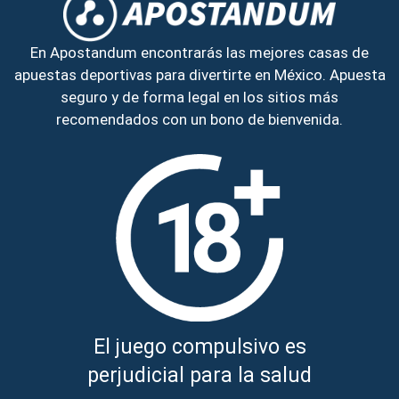
En Apostandum encontrarás las mejores casas de
apuestas deportivas para divertirte en México. Apuesta
seguro y de forma legal en los sitios más
recomendados con un bono de bienvenida.
El juego compulsivo es
perjudicial para la salud