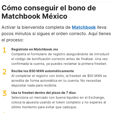
Cómo conseguir el bono de
Matchbook México
Activar la bienvenida completa de
Matchbook
lleva
pocos minutos si sigues el orden correcto. Aquí tienes
el proceso:
Regístrate en Matchbook.mx
Completa el formulario de registro asegurándote de introducir
el código de bonificación correcto antes de finalizar. Una vez
confirmada la cuenta, ya puedes reclamar la primera freebet.
Recibe los $50 MXN automáticamente
Al completar el registro con éxito, la freebet de $50 MXN se
acredita de forma automática en tu cuenta. No necesitas
depositar nada para recibirla.
Usa la freebet dentro del plazo de 7 días
Selecciona un mercado con buena liquidez en el Exchange,
coloca la apuesta usando el token completo y no esperes al
último momento para evitar que caduque.